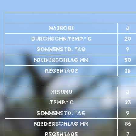
Nairobi
J
Durchschn.Temp.º C
20
Sonnenstd. Tag
9
Niederschlag mm
50
Regentage
16
Kisumu
J
.Temp.º C
23
Sonnenstd. Tag
9
Niederschlag mm
86
Regentage
7