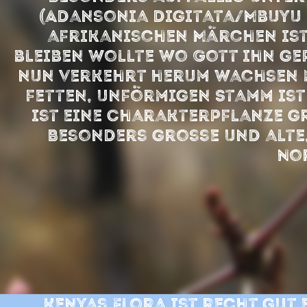
(Adansonia digitata/Mbuyu (
afrikanischen Märchen ist 
bleiben wollte wo Gott ihn ge
nun verkehrt herum wachsen m
fetten, unförmigen Stamm ist
ist eine Charakterpflanze gr
Besonders grosse und alte
No
Kenyas Flora ist recht gut 