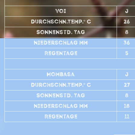
Voi
J
Durchschn.Temp.º C
26
Sonnenstd. Tag
8
Niederschlag mm
36
Regentage
5
Mombasa
J
Durchschn.Temp.º C
27
Sonnenstd. Tag
8
Niederschlag mm
18
Regentage
11