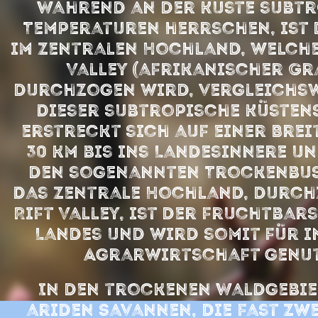
Während an der Küste subt
Temperaturen herrschen, ist 
im zentralen Hochland, welche
Valley (afrikanischer Gr
durchzogen wird, vergleichsw
Dieser subtropische Küsten
erstreckt sich auf einer Brei
30 km bis ins Landesinnere un
den sogenannten Trockenbus
Das zentrale Hochland, durc
Rift Valley, ist der fruchtbars
Landes und wird somit für i
Agrarwirtschaft genut
In den trockenen Waldgebie
ariden Savannen, die fast zwe