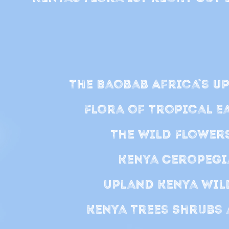
The Baobab Africa`s Up
Flora of Tropical E
The Wild Flowers
Kenya Ceropegi
Upland Kenya Wild
Kenya Trees Shrubs 