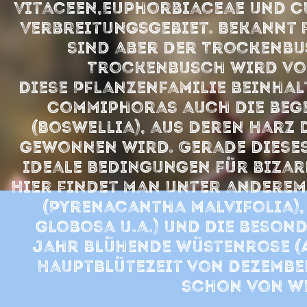
Vitaceen,Euphorbiaceae und C
Verbreitungsgebiet. Bekannt
sind aber der Trockenbu
Trockenbusch wird vo
Diese Pflanzenfamilie beinhal
Commiphoras auch die be
(Boswellia), aus deren Harz
gewonnen wird. Gerade diese
ideale Bedingungen für biza
Hier findet man unter andere
(Pyrenacantha malvifolia),
globosa u.a.) und die beson
Jahr blühende Wüstenrose (
Hauptblütezeit von Dezember
schon von we