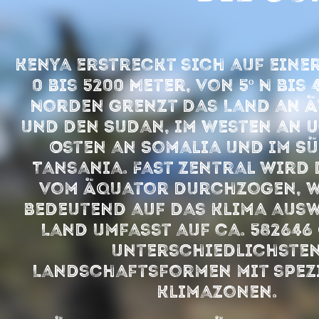
Kenya erstreckt sich auf eine
0 bis 5200 Meter, von 5º N bis 4
Norden grenzt das Land an Ä
und den Sudan, im Westen an 
Osten an Somalia und im S
Tansania. Fast zentral wird
vom Äquator durchzogen, w
bedeutend auf das Klima ausw
Land umfasst auf ca. 582646
unterschiedlichste
Landschaftsformen mit spez
Klimazonen.